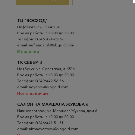
ТЦ "ВОСХОД"
Нефтеюганск, 12 мкр. д. 1
Время работы: с 10-00 до 20-00
Телефон: 8(3463) 24-62-62
email: nefteugansk@sibgold.com
В наличии
ТК СЕВЕР-3
Ноябрьск, ул. Советская, д. 95"в"
Время работы: с 10-00 до 20-00
Телефон: 8(3496) 42-56-56
email: noyabrsk@sibgold.com
Нет в наличии
САЛОН НА МАРШАЛА ЖУКОВА 6
Нижневартовск, ул. Маршала Жукова, дом 6
Время работы: с 10-00 до 20-00
Телефон: 8(3466) 41-51-51
email: nizhnevartovsk@sibgold.com