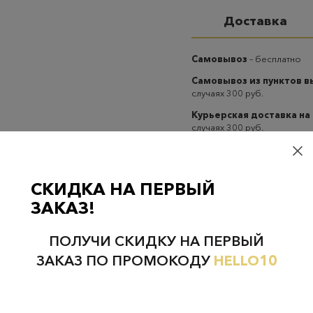
Доставка
Самовывоз
– бесплатно
Самовывоз из пунктов 
случаях 300 руб.
Курьерская доставка на
случаях 300 руб.
СКИДКА НА ПЕРВЫЙ
ЗАКАЗ!
Проверьте наличие в магазинах
ПОЛУЧИ СКИДКУ НА ПЕРВЫЙ
ЗАКАЗ ПО ПРОМОКОДУ
HELLO10
НЕФТЕЮГАНСК
НОЯБРЬСК