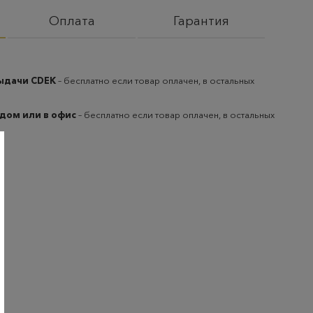
Оплата
Гарантия
выдачи CDEK
– бесплатно если товар оплачен, в остальных
 дом или в офис
– бесплатно если товар оплачен, в остальных