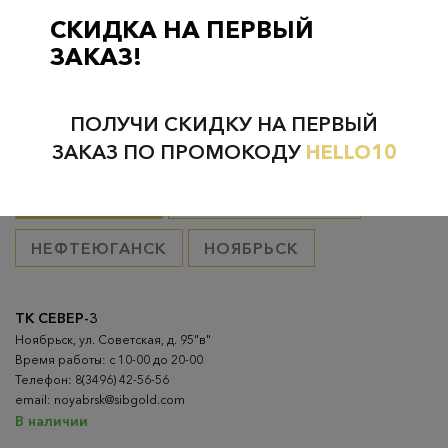
товар оплачен, в остальных случаях 300 руб.
СКИДКА НА ПЕРВЫЙ
ЗАКАЗ!
ПОЛУЧИ СКИДКУ НА ПЕРВЫЙ
Проверьте наличие в магазинах
ЗАКАЗ ПО ПРОМОКОДУ
HELLO10
ВСЕ ГОРОДА
НИЖНЕВАРТОВСК
НЕФТЕЮГАНСК
НОЯБРЬСК
ТК СЕВЕР-3
Ноябрьск, ул. Советская, д. 95"в"
Время работы: с 10-00 до 20-00
Телефон: 8(3496) 42-56-56
email: noyabrsk@sibgold.com
В наличии