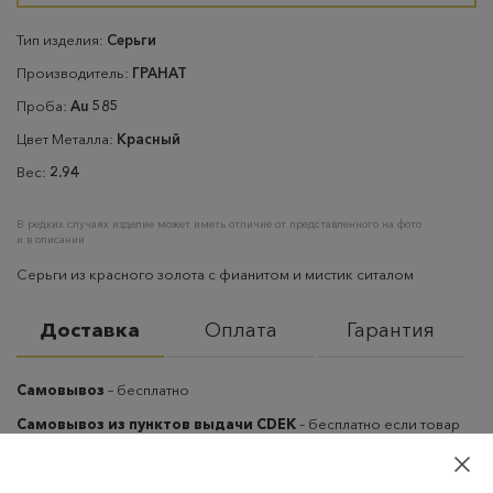
Тип изделия:
Серьги
Производитель:
ГРАНАТ
Проба:
Au 585
Цвет Металла:
Красный
Вес:
2.94
В редких случаях изделие может иметь отличие от представленного на фото
и в описании
Серьги из красного золота с фианитом и мистик ситалом
Доставка
Оплата
Гарантия
Самовывоз
– бесплатно
Самовывоз из пунктов выдачи CDEK
– бесплатно если товар
оплачен, в остальных случаях 300 руб.
Курьерская доставка на дом или в офис
– бесплатно если