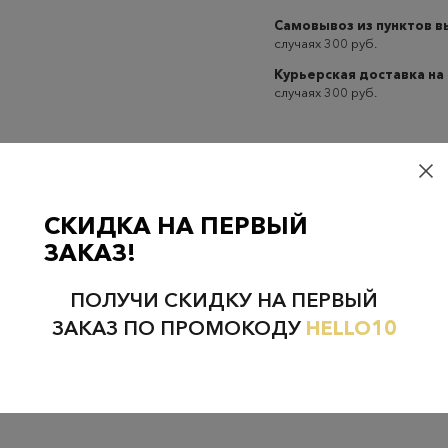
Самовывоз из пунктов 
случаях 300 руб.
Курьерская доставка на
случаях 300 руб.
СКИДКА НА ПЕРВЫЙ
Проверьте наличие в магазинах
ЗАКАЗ!
ПОЛУЧИ СКИДКУ НА ПЕРВЫЙ
ЗАКАЗ ПО ПРОМОКОДУ
HELLO10
НЕФТЕЮГАНСК
НОЯБРЬСК