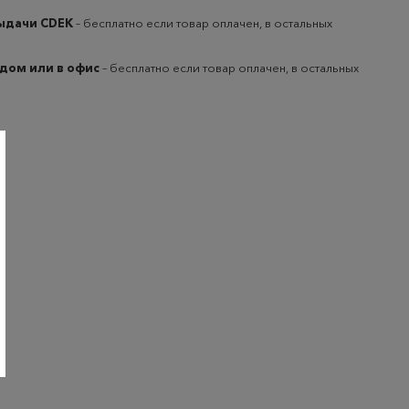
выдачи CDEK
– бесплатно если товар оплачен, в остальных
 дом или в офис
– бесплатно если товар оплачен, в остальных