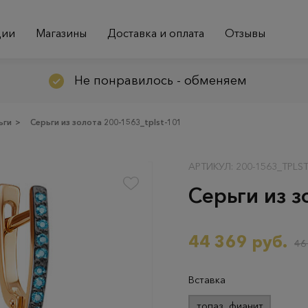
ции
Магазины
Доставка и оплата
Отзывы
Не понравилось - обменяем
ьги
>
Серьги из золота 200-1563_tplst-101
АРТИКУЛ: 200-1563_TPLST
Серьги из з
44 369 руб.
46
Вставка
топаз, фианит