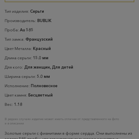
Тип изделия:
Серьги
Производитель:
BUBLIK
Проба:
Au 585
Тип замка:
Французский
Цвет Металла:
Красный
Длина серьги:
15.0 мм
Для кого:
Для женщин, Для детей
Ширина серьги:
5.0 мм
Исполнение:
Полновесное
Цвет камня:
Бесцветный
Вес:
1.18
В редких случаях изделие может иметь отличие от представленного на фото
и в описании
Золотые серьги с фианитами в форме сердца. Они выполнены из
золота 585 пробы, что гарантирует их высокое качество и