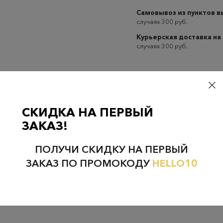
Самовывоз из пунктов 
случаях 300 руб.
Курьерская доставка на
случаях 300 руб.
СКИДКА НА ПЕРВЫЙ
Проверьте наличие в магазинах
ЗАКАЗ!
ПОЛУЧИ СКИДКУ НА ПЕРВЫЙ
ЗАКАЗ ПО ПРОМОКОДУ
HELLO10
НЕФТЕЮГАНСК
НОЯБРЬСК