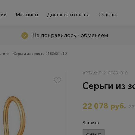
ции
Магазины
Доставка и оплата
Отзывы
Не понравилось - обменяем
ьги
>
Серьги из золота 2180631010
АРТИКУЛ: 2180631010
Серьги из 
22 078 руб.
23
Вставка
фианит