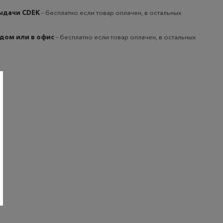
выдачи CDEK
– бесплатно если товар оплачен, в остальных
 дом или в офис
– бесплатно если товар оплачен, в остальных