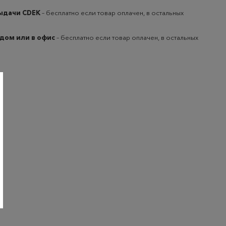
выдачи CDEK
– бесплатно если товар оплачен, в остальных
 дом или в офис
– бесплатно если товар оплачен, в остальных