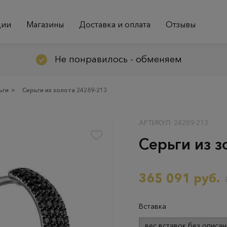
ции
Магазины
Доставка и оплата
Отзывы
Не понравилось - обменяем
ьги
>
Серьги из золота 24289-213
АРТИКУЛ: 24289-213
Серьги из з
365 091 руб.
Вставка
вес вставок без описан