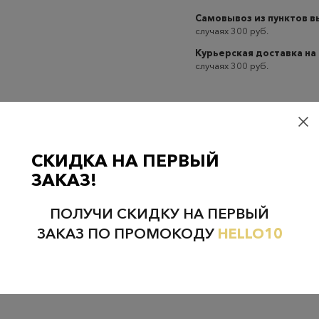
Самовывоз из пунктов 
случаях 300 руб.
Курьерская доставка на
случаях 300 руб.
СКИДКА НА ПЕРВЫЙ
Проверьте наличие в магазинах
ЗАКАЗ!
ПОЛУЧИ СКИДКУ НА ПЕРВЫЙ
ЗАКАЗ ПО ПРОМОКОДУ
HELLO10
НЕФТЕЮГАНСК
НОЯБРЬСК