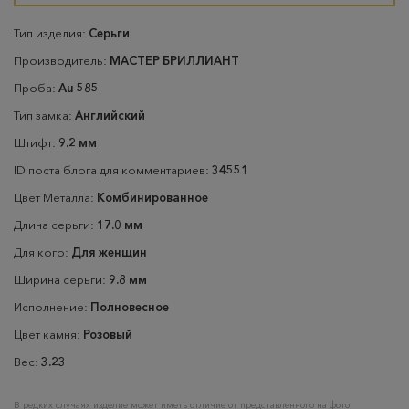
Тип изделия:
Серьги
Производитель:
МАСТЕР БРИЛЛИАНТ
Проба:
Au 585
Тип замка:
Английский
Штифт:
9.2 мм
ID поста блога для комментариев:
34551
Цвет Металла:
Комбинированное
Длина серьги:
17.0 мм
Для кого:
Для женщин
Ширина серьги:
9.8 мм
Исполнение:
Полновесное
Цвет камня:
Розовый
Вес:
3.23
В редких случаях изделие может иметь отличие от представленного на фото