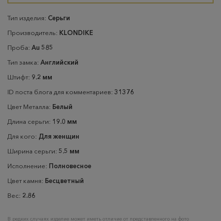
Тип изделия:
Серьги
Производитель:
KLONDIKE
Проба:
Au 585
Тип замка:
Английский
Штифт:
9.2 мм
ID поста блога для комментариев:
31376
Цвет Металла:
Белый
Длина серьги:
19.0 мм
Для кого:
Для женщин
Ширина серьги:
5.5 мм
Исполнение:
Полновесное
Цвет камня:
Бесцветный
Вес:
2.86
В редких случаях изделие может иметь отличие от представленного на фото