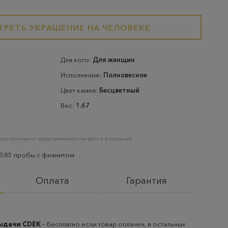
РЕТЬ УКРАШЕНИЕ НА ЧЕЛОВЕКЕ
Для кого:
Для женщин
Исполнение:
Полновесное
Цвет камня:
Бесцветный
Вес:
1.67
еть отличие от представленного на фото и в описании
 585 пробы с фианитом
Оплата
Гарантия
выдачи CDEK
– бесплатно если товар оплачен, в остальных