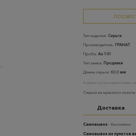
ПОСМОТ
Тип изделия:
Серьги
Производитель:
ГРАНАТ
Проба:
Au 585
Тип замка:
Продевки
Длина серьги:
60.0 мм
В редких случаях изделие может им
Серьги из красного золота
Доставка
Самовывоз
– бесплатно
Самовывоз из пунктов 