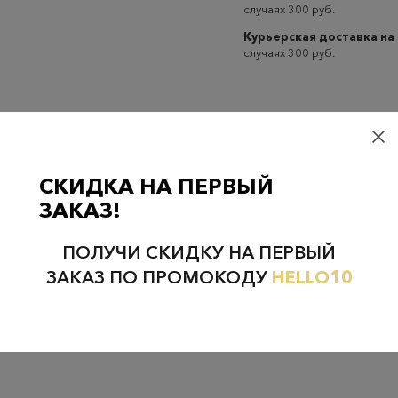
случаях 300 руб.
Курьерская доставка на
случаях 300 руб.
СКИДКА НА ПЕРВЫЙ
Проверьте наличие в магазинах
ЗАКАЗ!
ПОЛУЧИ СКИДКУ НА ПЕРВЫЙ
ЗАКАЗ ПО ПРОМОКОДУ
HELLO10
НЕФТЕЮГАНСК
НОЯБРЬСК