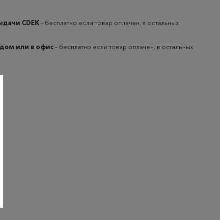
выдачи CDEK
– бесплатно если товар оплачен, в остальных
 дом или в офис
– бесплатно если товар оплачен, в остальных