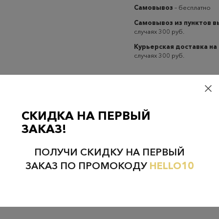
Самовывоз
– бесплатно
Самовывоз из пунктов 
случаях 300 руб.
Курьерская доставка на
случаях 300 руб.
СКИДКА НА ПЕРВЫЙ
ЗАКАЗ!
Проверьте наличие в магазинах
ПОЛУЧИ СКИДКУ НА ПЕРВЫЙ
ЗАКАЗ ПО ПРОМОКОДУ
HELLO10
НЕФТЕЮГАНСК
НОЯБРЬСК