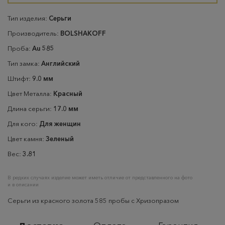
Тип изделия:
Серьги
Производитель:
BOLSHAKOFF
Проба:
Au 585
Тип замка:
Английский
Штифт:
9.0 мм
Цвет Металла:
Красный
Длина серьги:
17.0 мм
Для кого:
Для женщин
Цвет камня:
Зеленый
Вес:
3.81
В редких случаях изделие может иметь отличие от представленного на фото
и в описании
Серьги из красного золота 585 пробы с Хризопразом