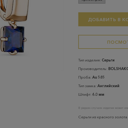
ДОБАВИТЬ В К
ПОСМОТ
Тип изделия:
Серьги
Производитель:
BOLSHAK
Проба:
Au 585
Тип замка:
Английский
Штифт:
6.0 мм
В редких случаях изделие может им
Серьги из красного золота