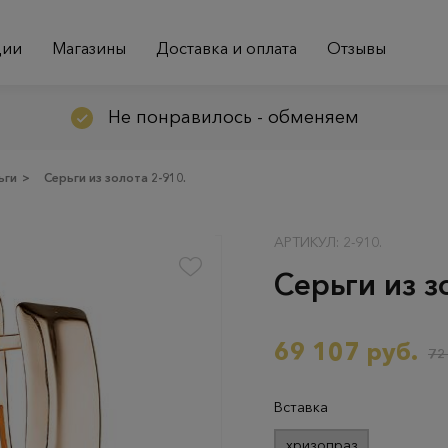
ции
Магазины
Доставка и оплата
Отзывы
Не понравилось - обменяем
ьги
>
Серьги из золота 2-910.
АРТИКУЛ: 2-910.
Серьги из з
69 107 руб.
72
Вставка
хризопраз