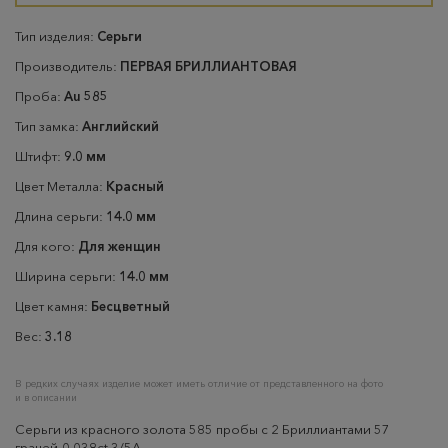
Тип изделия:
Серьги
Производитель:
ПЕРВАЯ БРИЛЛИАНТОВАЯ
Проба:
Au 585
Тип замка:
Английский
Штифт:
9.0 мм
Цвет Металла:
Красный
Длина серьги:
14.0 мм
Для кого:
Для женщин
Ширина серьги:
14.0 мм
Цвет камня:
Бесцветный
Вес:
3.18
В редких случаях изделие может иметь отличие от представленного на фото
и в описании
Серьги из красного золота 585 пробы с 2 Бриллиантами 57
граней-0,038ct 3/5А