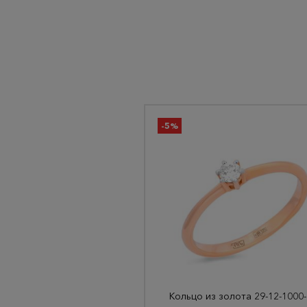
-5%
Ко