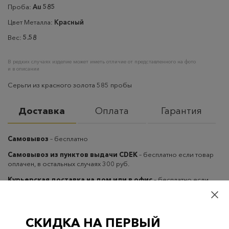
Проба:
Au 585
Цвет Металла:
Красный
Вес:
5.58
В редких случаях изделие может иметь отличие от представленного на фото
и в описании
Серьги из красного золота 585 пробы
Доставка
Оплата
Гарантия
Самовывоз
– бесплатно
Самовывоз из пунктов выдачи CDEK
– бесплатно если товар
оплачен, в остальных случаях 300 руб.
Курьерская доставка на дом или в офис
– бесплатно если
товар оплачен, в остальных случаях 300 руб.
СКИДКА НА ПЕРВЫЙ