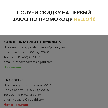
ПОЛУЧИ СКИДКУ НА ПЕРВЫЙ
ВСЕ ГОРОДА
НИЖНЕВАРТОВСК
ЗАКАЗ ПО ПРОМОКОДУ
HELLO10
НЕФТЕЮГАНСК
НОЯБРЬСК
САЛОН НА МАРШАЛА ЖУКОВА 6
Нижневартовск, ул. Маршала Жукова, дом 6
Время работы: с 10-00 до 20-00
Телефон: 8(3466) 41-51-51
email: nizhnevartovsk@sibgold.com
В наличии
ТК СЕВЕР-3
Ноябрьск, ул. Советская, д. 95"в"
Время работы: с 10-00 до 20-00
Телефон: 8(3496) 42-56-56
email: noyabrsk@sibgold.com
Нет в наличии