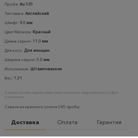
Проба:
Au 585
Тип замка:
Английский
Штифт:
9.0 мм
Цвет Металла:
Красный
Длина серьги:
11.0 мм
Для кого:
Для женщин
Ширина серьги:
5.0 мм
Исполнение:
Штампованное
Вес:
1.31
В редких случаях изделие может иметь отличие от представленного на фото
и в описании
Серьги из красного золота 585 пробы
Доставка
Оплата
Гарантия