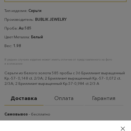
Тип изделия:
Серьги
Производитель:
BUBLIK JEWELRY
Проба:
Au 585
Цвет Металла:
Белый
Вес:
1.98
В редких случаях изделие может иметь отличие от представленного на фото
и в описании
Серьги из белого золота 585 пробы с 36 Бриллиант выращенный
Кр.-57- 0,148 ct. 2/3A; 2 Бриллиант выращенный Кр.-57- 0,072 ct.
2/3A; 2 Бриллиант выращенный Кр.57-0,984 ct 2/3 А
Доставка
Оплата
Гарантия
Самовывоз
– бесплатно
Самовывоз из пунктов выдачи CDEK
– бесплатно если товар
оплачен, в остальных случаях 300 руб.