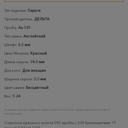
Тип изделия:
Серьги
Производитель:
ДЕЛЬТА
Проба:
Au 585
Тип замка:
Английский
Штифт:
6.0 мм
Цвет Металла:
Красный
Длина серьги:
24.0 мм
Для кого:
Для женщин
Ширина серьги:
3.0 мм
Цвет камня:
Бесцветный
Вес:
5.24
В редких случаях изделие может иметь отличие от представленного на фото
и в описании
Серьги из красного золота 585 пробы с 228 Бриллиантами 17
граней-0,871ct 2/3А