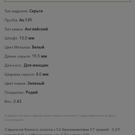
Тип изделия:
Серьги
Проба:
Au 585
Тип замка:
Английский
Штифт:
10.0 мм
Цвет Металла:
Белый
Длина серьги:
15.5 мм
Для кого:
Для женщин
Ширина серьги:
8.0 мм
Цвет камня:
Зеленый
Покрытие:
Родий
Вес:
3.63
В редких случаях изделие может иметь отличие от представленного на фото
и в описании
Серьги из белого золота с 56 бриллиантами 57 граней - 0.29
карата 4/6 а и Изумрудом нат.-0.76 карата 3/3