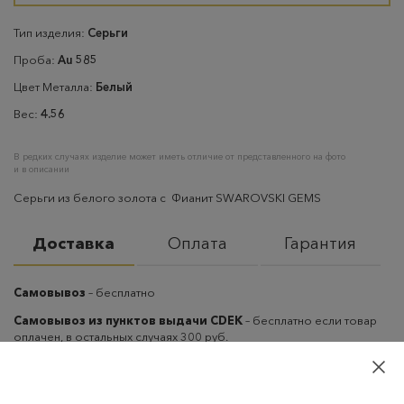
Тип изделия:
Серьги
Проба:
Au 585
Цвет Металла:
Белый
Вес:
4.56
В редких случаях изделие может иметь отличие от представленного на фото
и в описании
Серьги из белого золота с Фианит SWAROVSKI GEMS
Доставка
Оплата
Гарантия
Самовывоз
– бесплатно
Самовывоз из пунктов выдачи CDEK
– бесплатно если товар
оплачен, в остальных случаях 300 руб.
Курьерская доставка на дом или в офис
– бесплатно если
товар оплачен, в остальных случаях 300 руб.