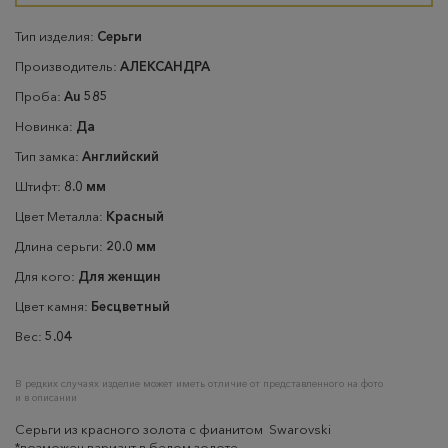
Тип изделия:
Серьги
Производитель:
АЛЕКСАНДРА
Проба:
Au 585
Новинка:
Да
Тип замка:
Английский
Штифт:
8.0 мм
Цвет Металла:
Красный
Длина серьги:
20.0 мм
Для кого:
Для женщин
Цвет камня:
Бесцветный
Вес:
5.04
В редких случаях изделие может иметь отличие от представленного на фото
и в описании
Серьги из красного золота с фианитом Swarovski
*возможен вариант в белом золоте