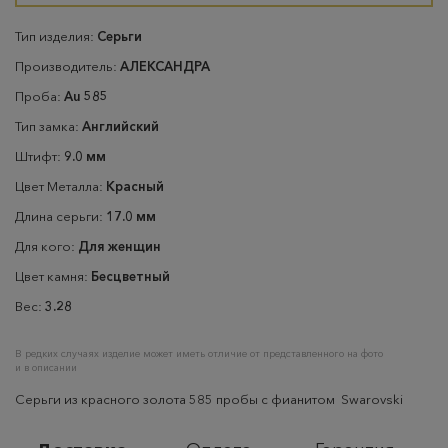
Тип изделия:
Серьги
Производитель:
АЛЕКСАНДРА
Проба:
Au 585
Тип замка:
Английский
Штифт:
9.0 мм
Цвет Металла:
Красный
Длина серьги:
17.0 мм
Для кого:
Для женщин
Цвет камня:
Бесцветный
Вес:
3.28
В редких случаях изделие может иметь отличие от представленного на фото
и в описании
Серьги из красного золота 585 пробы с фианитом Swarovski