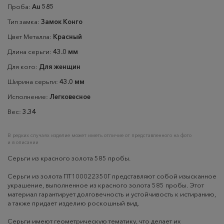
Проба:
Au 585
Тип замка:
Замок Конго
Цвет Металла:
Красный
Длина серьги:
43.0 мм
Для кого:
Для женщин
Ширина серьги:
43.0 мм
Исполнение:
Легковесное
Вес:
3.34
В редких случаях изделие может иметь отличие от представленного на фото
и в описании
Серьги из красного золота 585 пробы.
Серьги из золота ПТ100022350Г представляют собой изысканное
украшение, выполненное из красного золота 585 пробы. Этот
материал гарантирует долговечность и устойчивость к истиранию,
а также придает изделию роскошный вид.
Серьги имеют геометрическую тематику, что делает их