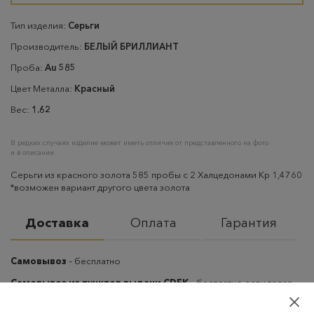
Тип изделия:
Серьги
Производитель:
БЕЛЫЙ БРИЛЛИАНТ
Проба:
Au 585
Цвет Металла:
Красный
Вес:
1.62
В редких случаях изделие может иметь отличие от представленного на фото
и в описании
Серьги из красного золота 585 пробы с 2 Халцедонами Кр 1,4760
*возможен вариант другого цвета золота
Доставка
Оплата
Гарантия
Самовывоз
– бесплатно
Самовывоз из пунктов выдачи CDEK
– бесплатно если товар
оплачен, в остальных случаях 300 руб.