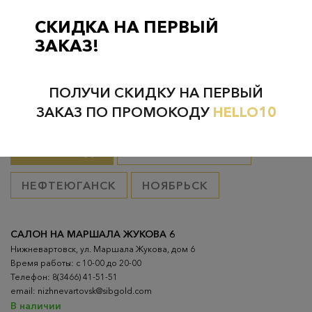
Курьерская доставка на дом или в офис
– бесплатно если
товар оплачен, в остальных случаях 300 руб.
СКИДКА НА ПЕРВЫЙ
ЗАКАЗ!
ПОЛУЧИ СКИДКУ НА ПЕРВЫЙ
Проверьте наличие в магазинах
ЗАКАЗ ПО ПРОМОКОДУ
HELLO10
ВСЕ ГОРОДА
НИЖНЕВАРТОВСК
НЕФТЕЮГАНСК
НОЯБРЬСК
САЛОН НА МАРШАЛА ЖУКОВА 6
Нижневартовск, ул. Маршала Жукова, дом 6
Время работы: с 10-00 до 20-00
Телефон: 8(3466) 41-51-51
email: nizhnevartovsk@sibgold.com
В наличии