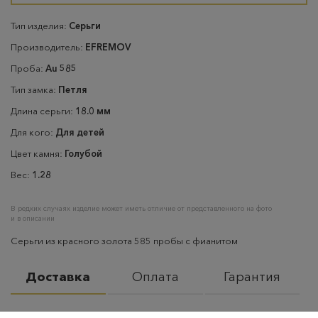
Тип изделия:
Серьги
Производитель:
EFREMOV
Проба:
Au 585
Тип замка:
Петля
Длина серьги:
18.0 мм
Для кого:
Для детей
Цвет камня:
Голубой
Вес:
1.28
В редких случаях изделие может иметь отличие от представленного на фото
и в описании
Серьги из красного золота 585 пробы с фианитом
Доставка
Оплата
Гарантия
Самовывоз
– бесплатно