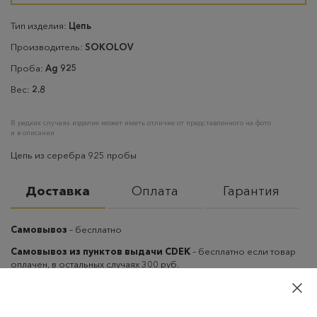
Тип изделия:
Цепь
Производитель:
SOKOLOV
Проба:
Ag 925
Вес:
2.8
В редких случаях изделие может иметь отличие от представленного на фото
и в описании
Цепь из серебра 925 пробы
Доставка
Оплата
Гарантия
Самовывоз
– бесплатно
Самовывоз из пунктов выдачи CDEK
– бесплатно если товар
оплачен, в остальных случаях 300 руб.
Курьерская доставка на дом или в офис
– бесплатно если
товар оплачен, в остальных случаях 300 руб.