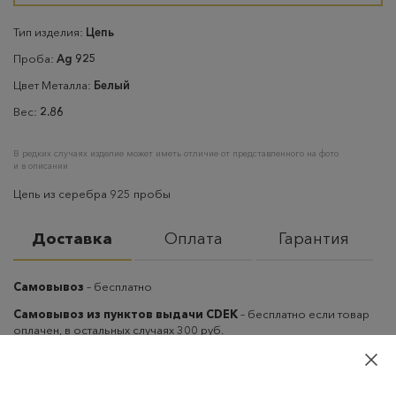
Тип изделия:
Цепь
Проба:
Ag 925
Цвет Металла:
Белый
Вес:
2.86
В редких случаях изделие может иметь отличие от представленного на фото
и в описании
Цепь из серебра 925 пробы
Доставка
Оплата
Гарантия
Самовывоз
– бесплатно
Самовывоз из пунктов выдачи CDEK
– бесплатно если товар
оплачен, в остальных случаях 300 руб.
Курьерская доставка на дом или в офис
– бесплатно если
товар оплачен, в остальных случаях 300 руб.