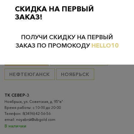
товар оплачен, в остальных случаях 300 руб.
СКИДКА НА ПЕРВЫЙ
ЗАКАЗ!
ПОЛУЧИ СКИДКУ НА ПЕРВЫЙ
Проверьте наличие в магазинах
ЗАКАЗ ПО ПРОМОКОДУ
HELLO10
ВСЕ ГОРОДА
НИЖНЕВАРТОВСК
НЕФТЕЮГАНСК
НОЯБРЬСК
ТК СЕВЕР-3
Ноябрьск, ул. Советская, д. 95"в"
Время работы: с 10-00 до 20-00
Телефон: 8(3496) 42-56-56
email: noyabrsk@sibgold.com
В наличии