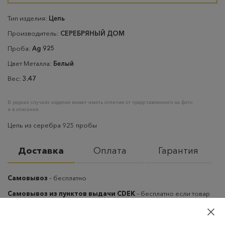
Тип изделия:
Цепь
Производитель:
СЕРЕБРЯНЫЙ ДОМ
Проба:
Ag 925
Цвет Металла:
Белый
Вес:
3.47
В редких случаях изделие может иметь отличие от представленного на фото
и в описании
Цепь из серебра 925 пробы
Доставка
Оплата
Гарантия
Самовывоз
– бесплатно
Самовывоз из пунктов выдачи CDEK
– бесплатно если товар
оплачен, в остальных случаях 300 руб.
Курьерская доставка на дом или в офис
– бесплатно если