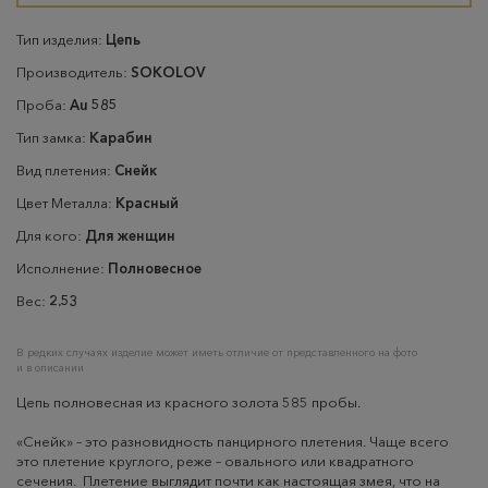
Тип изделия:
Цепь
Производитель:
SOKOLOV
Проба:
Au 585
Тип замка:
Карабин
Вид плетения:
Снейк
Цвет Металла:
Красный
Для кого:
Для женщин
Исполнение:
Полновесное
Вес:
2.53
В редких случаях изделие может иметь отличие от представленного на фото
и в описании
Цепь полновесная из красного золота 585 пробы.
«Снейк» – это разновидность панцирного плетения. Чаще всего
это плетение круглого, реже – овального или квадратного
сечения. Плетение выглядит почти как настоящая змея, что на