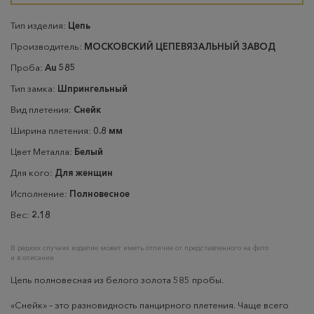
Тип изделия:
Цепь
Производитель:
МОСКОВСКИЙ ЦЕПЕВЯЗАЛЬНЫЙ ЗАВОД
Проба:
Au 585
Тип замка:
Шпрингельный
Вид плетения:
Снейк
Ширина плетения:
0.8 мм
Цвет Металла:
Белый
Для кого:
Для женщин
Исполнение:
Полновесное
Вес:
2.18
В редких случаях изделие может иметь отличие от представленного на фото
и в описании
Цепь полновесная из белого золота 585 пробы.
«Снейк» – это разновидность панцирного плетения. Чаще всего