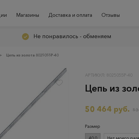
ции
Магазины
Доставка и оплата
Отзывы
Не понравилось - обменяем
>
Цепь из золота 8025055Р-40
АРТИКУЛ: 8025055Р-40
Цепь из зо
50 464 руб.
53
Размер
40.0
Нет моего раз