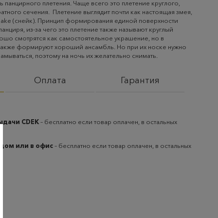
ь панцирного плетения. Чаще всего это плетение круглого,
ратного сечения. Плетение выглядит почти как настоящая змея,
nake (снейк). Принцип формирования единой поверхности
панциря, из-за чего это плетение также называют круглый
ошо смотрятся как самостоятельное украшение, но в
 также формируют хороший ансамбль. Но при их носке нужно
аламываться, поэтому на ночь их желательно снимать.
Оплата
Гарантия
выдачи CDEK
– бесплатно если товар оплачен, в остальных
 дом или в офис
– бесплатно если товар оплачен, в остальных