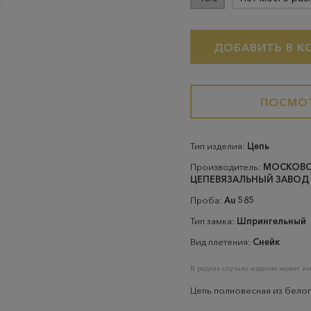
ДОБАВИТЬ В К
ПОСМОТ
Тип изделия:
Цепь
Производитель:
МОСКОВ
ЦЕПЕВЯЗАЛЬНЫЙ ЗАВОД
Проба:
Au 585
Тип замка:
Шпрингельный
Вид плетения:
Снейк
В редких случаях изделие может им
Цепь полновесная из белог