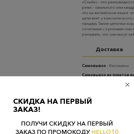
«Снейк» – это разновидност
реже – овального или квад
что на английском языке s
цепи взят у классического 
панцирь Такие цепочки хор
сочетании с кулонами они
учитывать, что они могут з
Доставка
Самовывоз
– бесплатно
Самовывоз из пунктов 
случаях 300 руб.
Курьерская доставка на
случаях 300 руб.
СКИДКА НА ПЕРВЫЙ
ЗАКАЗ!
ПОЛУЧИ СКИДКУ НА ПЕРВЫЙ
ЗАКАЗ ПО ПРОМОКОДУ
HELLO10