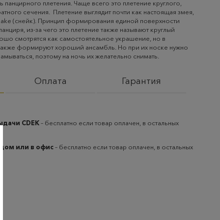
ь панцирного плетения. Чаще всего это плетение круглого,
ратного сечения. Плетение выглядит почти как настоящая змея,
nake (снейк). Принцип формирования единой поверхности
панциря, из-за чего это плетение также называют круглый
ошо смотрятся как самостоятельное украшение, но в
 также формируют хороший ансамбль. Но при их носке нужно
аламываться, поэтому на ночь их желательно снимать.
Оплата
Гарантия
выдачи CDEK
– бесплатно если товар оплачен, в остальных
 дом или в офис
– бесплатно если товар оплачен, в остальных