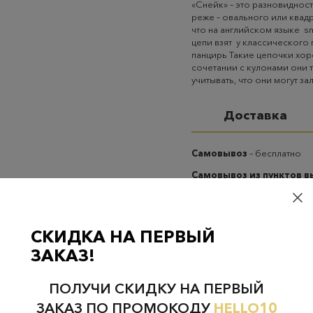
«Снейк» – это разновидност
реже – овального или квад
что на английском языке s
цепи взят у классического 
панцирь Такие цепочки хор
сочетании с кулонами они
учитывать, что они могут з
Доставка
Самовывоз
– бесплатно
Самовывоз из пунктов 
случаях 300 руб.
Курьерская доставка на
случаях 300 руб.
СКИДКА НА ПЕРВЫЙ
ЗАКАЗ!
ПОЛУЧИ СКИДКУ НА ПЕРВЫЙ
ЗАКАЗ ПО ПРОМОКОДУ
HELLO10