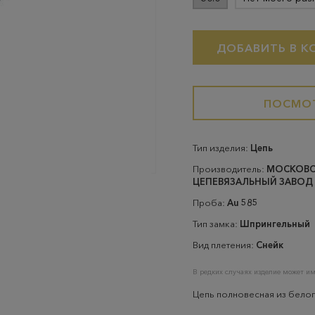
ДОБАВИТЬ В К
ПОСМОТ
Тип изделия:
Цепь
Производитель:
МОСКОВ
ЦЕПЕВЯЗАЛЬНЫЙ ЗАВОД
Проба:
Au 585
Тип замка:
Шпрингельный
Вид плетения:
Снейк
В редких случаях изделие может им
Цепь полновесная из белог