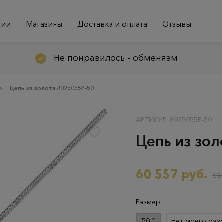
ции
Магазины
Доставка и оплата
Отзывы
Не понравилось - обменяем
>
Цепь из золота 8025055Р-50
АРТИКУЛ: 8025055Р-50
Цепь из зо
60 557 руб.
63
Размер
50.0
Нет моего раз