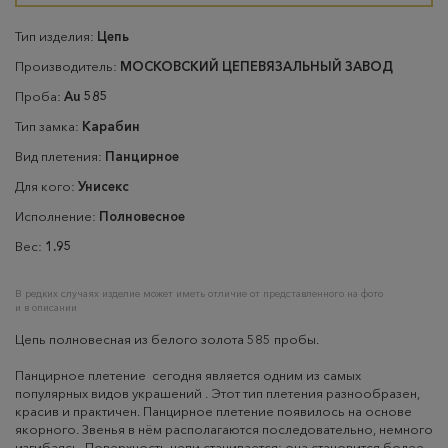
Тип изделия:
Цепь
Производитель:
МОСКОВСКИЙ ЦЕПЕВЯЗАЛЬНЫЙ ЗАВОД
Проба:
Au 585
Тип замка:
Карабин
Вид плетения:
Панцирное
Для кого:
Унисекс
Исполнение:
Полновесное
Вес:
1.95
В редких случаях изделие может иметь отличие от представленного на фото
и в описании
Цепь полновесная из белого золота 585 пробы.
Панцирное плетение сегодня является одним из самых
популярных видов украшений . Этот тип плетения разнообразен,
красив и практичен. Панцирное плетение появилось на основе
якорного. Звенья в нём располагаются последовательно, немного
изгибаясь. Поверхность цепи стачивается: она становится более