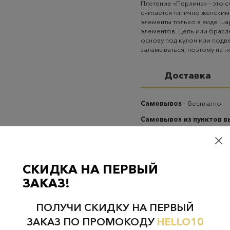
Плетение «Перлина» – это
считается типично женским
элементы только в виде ш
элементов. Цепь или брасл
основу под кулон или подвес
заламываться, поэтому на н
Доставка
Самовывоз
– бесплатно
Самовывоз из пунктов 
случаях 300 руб.
Курьерская доставка на
случаях 300 руб.
СКИДКА НА ПЕРВЫЙ
ЗАКАЗ!
ПОЛУЧИ СКИДКУ НА ПЕРВЫЙ
ЗАКАЗ ПО ПРОМОКОДУ
HELLO10