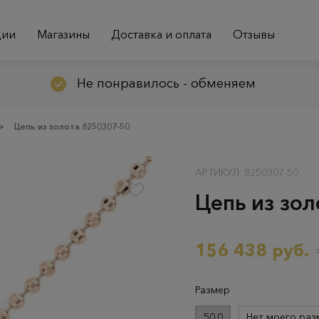
ции
Магазины
Доставка и оплата
Отзывы
Не понравилось - обменяем
>
Цепь из золота 8250307-50
АРТИКУЛ: 8250307-50
Цепь из зо
156 438 руб.
Размер
50.0
Нет моего раз