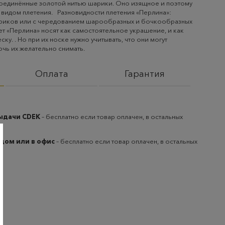
 соединённые золотой нитью шарики. Оно изящное и поэтому
 видом плетения. Разновидности плетения «Перлина»:
ариков или с чередованием шарообразных и бочкообразных
ет «Перлина» носят как самостоятельное украшение, и как
ку. . Но при их носке нужно учитывать, что они могут
очь их желательно снимать.
Оплата
Гарантия
выдачи CDEK
– бесплатно если товар оплачен, в остальных
 дом или в офис
– бесплатно если товар оплачен, в остальных