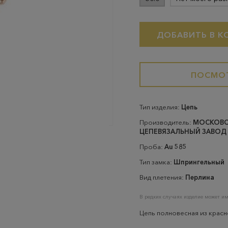
ДОБАВИТЬ В К
ПОСМОТ
Тип изделия:
Цепь
Производитель:
МОСКОВ
ЦЕПЕВЯЗАЛЬНЫЙ ЗАВОД
Проба:
Au 585
Тип замка:
Шпрингельный
Вид плетения:
Перлина
В редких случаях изделие может им
Цепь полновесная из красн