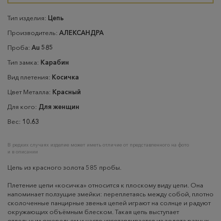
Тип изделия:
Цепь
Производитель:
АЛЕКСАНДРА
Проба:
Au 585
Тип замка:
Карабин
Вид плетения:
Косичка
Цвет Металла:
Красный
Для кого:
Для женщин
Вес:
10.63
В редких случаях изделие может иметь отличие от представленного на фото
и в описании
Цепь из красного золота 585 пробы.
Плетение цепи «косичка» относится к плоскому виду цепи. Она
напоминает ползущие змейки: переплетаясь между собой, плотно
сколоченные панцирные звенья цепей играют на солнце и радуют
окружающих объёмным блеском. Такая цепь выступает
отдельным ожерельем и часто изготавливается из золота разных