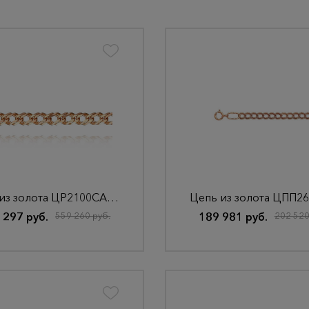
Цепь из золота ЦР2100СА6-А51
Цепь из золота ЦПП26
 297 руб.
559 260 руб.
189 981 руб.
202 520