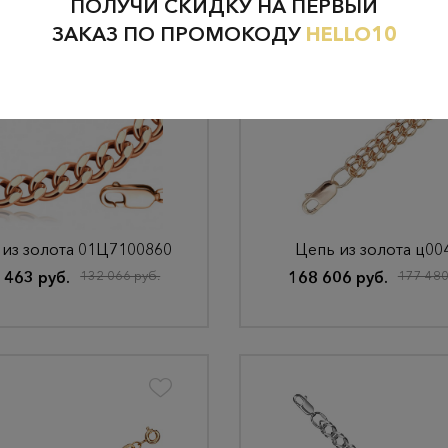
ПОЛУЧИ СКИДКУ НА ПЕРВЫЙ
ЗАКАЗ ПО ПРОМОКОДУ
HELLO10
 из золота 01Ц7100860
Цепь из золота ц00
 463 руб.
132 066 руб.
168 606 руб.
177 480