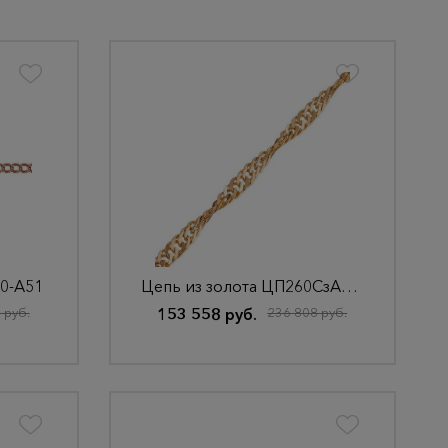
0-А51
Цепь из золота ЦП260СзА2-А51
 руб.
153 558 руб.
236 808 руб.