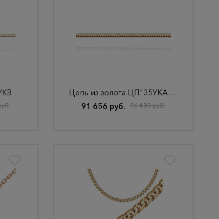
Цепь из золота ЦП135УКВА4-А51
Цепь из золота ЦП135УКА2Р-А51
руб.
91 656 руб.
96 480 руб.