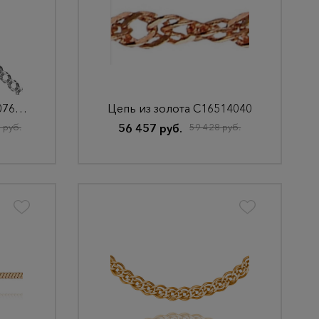
Цепь из золота НЦ 18-076ПГ-3
Цепь из золота С16514040
 руб.
56 457 руб.
59 428 руб.