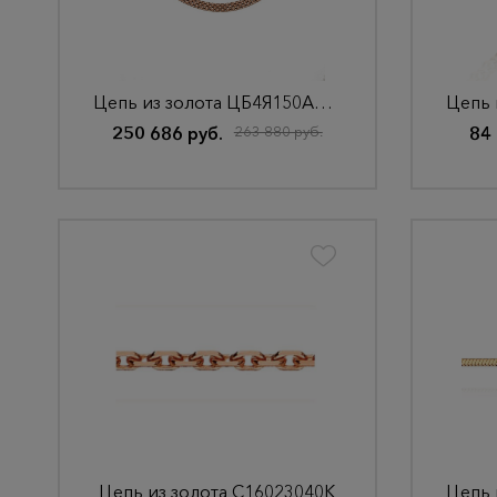
Цепь из золота ЦБ4Я150А2-А51
250 686 руб.
263 880 руб.
84 
Цепь из золота С16023040К