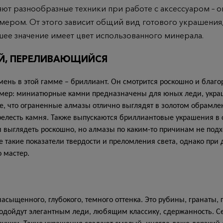
т разнообразные техники при работе с аксессуаром – ог
ером. От этого зависит общий вид готового украшения,
ее значение имеет цвет использованного минерала.
Й, ПЕРЕЛИВАЮЩИЙСЯ
нь в этой гамме – бриллиант. Он смотрится роскошно и благо
азмер: миниатюрные камни предназначены для юных леди, укр
, что ограненные алмазы отлично выглядят в золотом обрамле
лесть камня. Также выпускаются бриллиантовые украшения в с
и выглядеть роскошно, но алмазы по каким-то причинам не под
е такие показатели твердости и преломления света, однако при 
о мастер.
асыщенного, глубокого, темного оттенка. Это рубины, гранаты,
подойдут элегантным леди, любящим классику, сдержанность. 