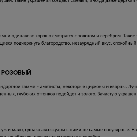
шки. Такие украшения создают смелый, иногда даже дерзкий о
.
 Камни одинаково хорошо смотрятся с золотом и серебром. Таки
еся подчеркнуть благородство, незаурядный вкус, спокойный 
, РОЗОВЫЙ
ндартной гамме – аметисты, некоторые цирконы и кварцы. Лучш
енных, глубоких оттенков подойдет и золото. Зачастую украше
 уж и мало, однако аксессуары с ними не самые популярные. На