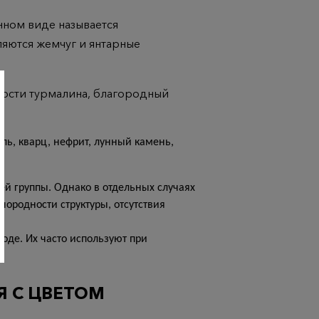
нном виде называется
ляются жемчуг и янтарные
ности турмалина, благородный
ль, кварц, нефрит, лунный камень,
ей группы. Однако в отдельных случаях
нородности структуры, отсутствия
де. Их часто используют при
Я С ЦВЕТОМ