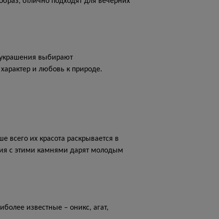
браз, отлично подходят для вечерних
е украшения выбирают
характер и любовь к природе.
е всего их красота раскрывается в
ния с этими камнями дарят молодым
иболее известные – оникс, агат,