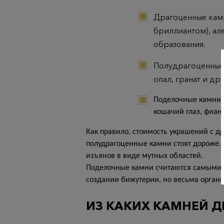
Драгоценные камн
бриллиантом), ал
образования.
Полудрагоценные 
опал, гранат и дру
Поделочные камни. 
кошачий глаз, фиани
Как правило, стоимость украшений с д
полудрагоценные камни стоят дороже. 
изъянов в виде мутных областей.
Поделочные камни считаются самыми д
создании бижутерии, но весьма органич
ИЗ КАКИХ КАМНЕЙ Д