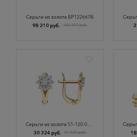
Серьги из золота БР122667б
98 210 руб.
103 379 руб.
2
Серьги из золота 51-120-02925-1
30 324 руб.
31 920 руб.
18