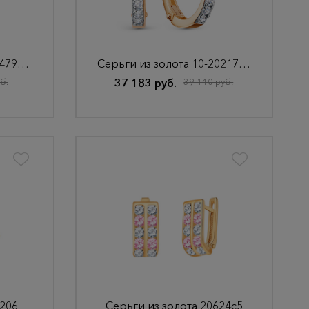
Серьги из серебра 02-4790/0000-00
Серьги из золота 10-20217_f-201
б.
37 183 руб.
39 140 руб.
1206
Серьги из золота 20624с5