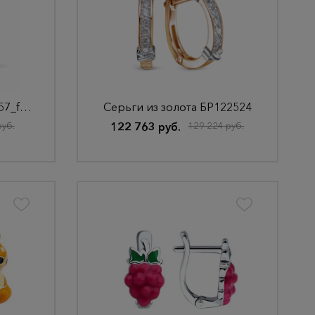
Серьги из золота ДК-057_f-013
Серьги из золота БР122524
руб.
122 763 руб.
129 224 руб.