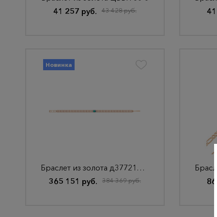
41 257 руб.
43 428 руб.
41
Новинка
Браслет из золота д3772132р
365 151 руб.
384 369 руб.
86