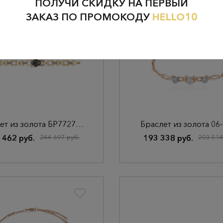
ПОЛУЧИ СКИДКУ НА ПЕРВЫЙ
ЗАКАЗ ПО ПРОМОКОДУ
HELLO10
Браслет из золота БР772721л
Браслет из золота 06
 462 руб.
244 697 руб.
193 338 руб.
203 514