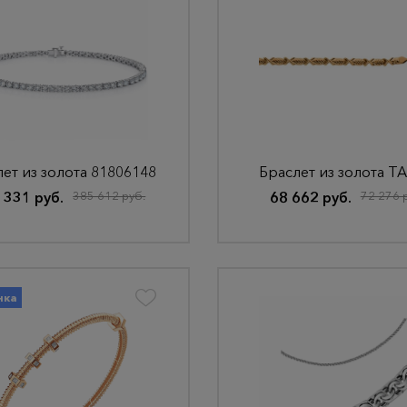
ет из золота 81806148
Браслет из золота ТА
 331 руб.
385 612 руб.
68 662 руб.
72 276 
нка