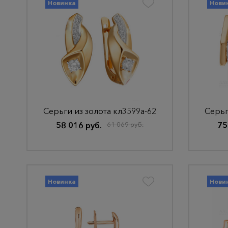
Новинка
Нови
Серьги из золота кл3599а-62
Серьг
58 016 руб.
61 069 руб.
75
Новинка
Нови