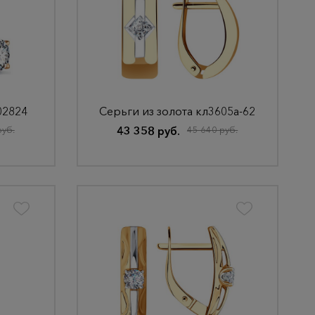
02824
Серьги из золота кл3605а-62
руб.
43 358 руб.
45 640 руб.