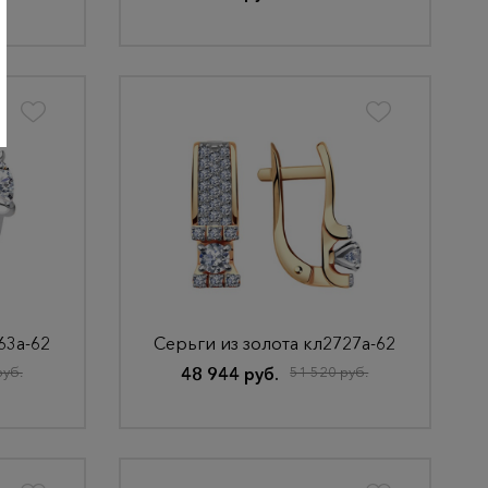
63а-62
Серьги из золота кл2727а-62
руб.
48 944 руб.
51 520 руб.