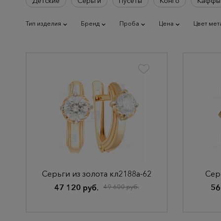
Детские
Серьги
Пусеты
Конго
Каффы
Тип изделия
Бренд
Проба
Цена
Цвет мет
Серьги из золота кл2188а-62
Сер
47 120 руб.
49 600 руб.
56