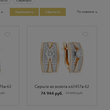
лото
Серебро
По новизне
Применить
Сбросить
76а-62
Серьги из золота кл3457а-62
руб.
74 944 руб.
78 888 руб.