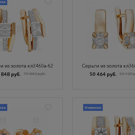
нка
и из золота кл3460а-62
Серьги из золота кл36
 848 руб.
79 840 руб.
50 464 руб.
53 120 
нка
Новинка