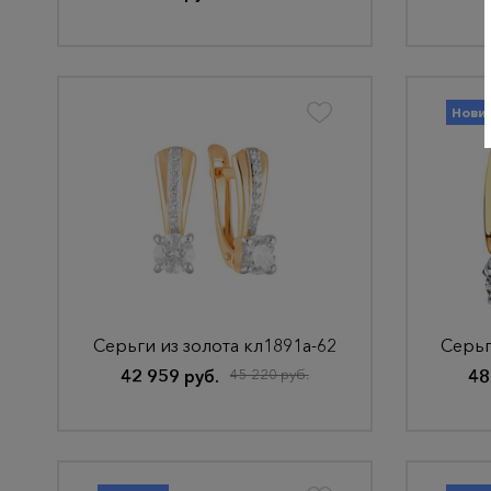
Нови
Серьги из золота кл1891а-62
Серьг
42 959 руб.
45 220 руб.
48