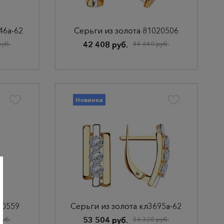
46а-62
Серьги из золота 81020506
руб.
42 408 руб.
44 640 руб.
Новинка
20559
Серьги из золота кл3695а-62
руб.
53 504 руб.
56 320 руб.