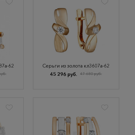
87а-62
Серьги из золота кл3607а-62
руб.
45 296 руб.
47 680 руб.