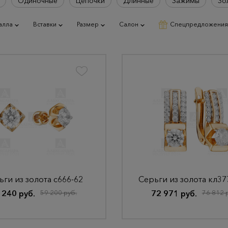
Одиночные
Цепочки
Длинные
Зажимы
Зо
алла
Вставки
Размер
Салон
Спецпредложения
ьги из золота с666-62
Серьги из золота кл37
 240 руб.
59 200 руб.
72 971 руб.
76 812 